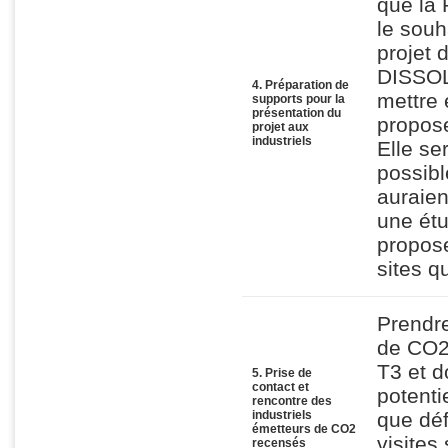
que la 
le souh
projet 
DISSOLV
4. Préparation de
mettre 
supports pour la
présentation du
propose
projet aux
industriels
Elle se
possibl
auraien
une étu
propose
sites qu
Prendre
de CO2 
T3 et d
5. Prise de
contact et
potenti
rencontre des
industriels
que déf
émetteurs de CO2
visites
recensés