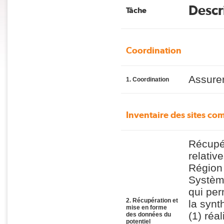
Descr
Tâche
Coordination
Assurer
1. Coordination
Inventaire des sites c
Récupér
relativ
Région 
Systèm
qui per
2. Récupération et
la synt
mise en forme
(1) réa
des données du
potentiel