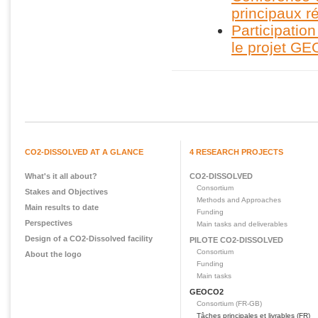
principaux r
Participatio
le projet G
CO2-DISSOLVED AT A GLANCE
4 RESEARCH PROJECTS
What's it all about?
CO2-DISSOLVED
Consortium
Stakes and Objectives
Methods and Approaches
Main results to date
Funding
Perspectives
Main tasks and deliverables
Design of a CO2-Dissolved facility
PILOTE CO2-DISSOLVED
Consortium
About the logo
Funding
Main tasks
GEOCO2
Consortium (FR-GB)
Tâches principales et livrables (FR)