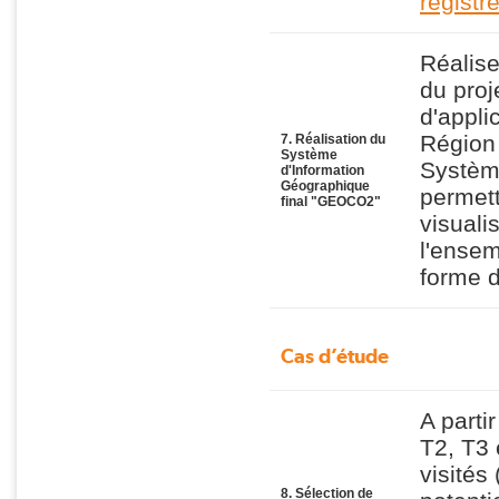
registr
Réalise
du proj
d'appl
Région 
7. Réalisation du
Système
Systèm
d'Information
Géographique
permett
final "GEOCO2"
visuali
l'ense
forme d
Cas d’étude
A parti
T2, T3 
visités
8. Sélection de