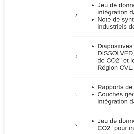
Jeu de donn
intégration 
3
Note de synt
industriels 
Diapositives
DISSOLVED, s
4
de CO2" et l
Région CVL.
Rapports de 
Couches géo-
5
intégration 
Jeu de donn
6
CO2" pour in