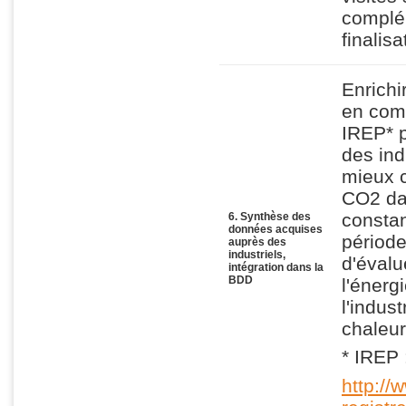
complé
finalis
Enrichi
en comp
IREP* p
des indu
mieux c
CO2 dan
constan
6. Synthèse des
données acquises
période
auprès des
industriels,
d'évalu
intégration dans la
BDD
l'énerg
l'indus
chaleur
* IREP 
http://