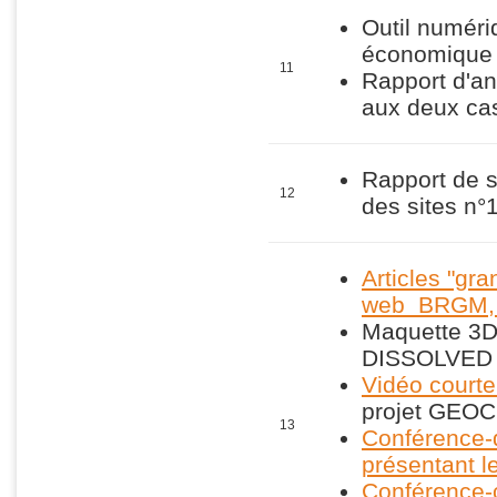
Outil numériq
économique 
11
Rapport d'an
aux deux cas
Rapport de sy
12
des sites n°1
Articles "gra
web BRGM,
Maquette 3D
DISSOLVED
Vidéo courte
projet GEOC
13
Conférence-d
présentant l
Conférence-c