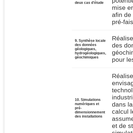
potenti
deux cas d'étude
mise e
afin de
pré-fais
Réalise
9. Synthèse locale
des do
des données
géologiques,
géochim
hydrogéologiques,
géochimiques
pour le
Réalise
envisag
techno
industr
10. Simulations
dans la 
numériques et
pré-
calcul 
dimensionnement
des installations
assumer
et de s
simulat