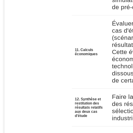
de pré-
Évaluer
cas d'é
(scénar
résulta
11. Calculs
Cette é
économiques
économ
techno
dissous
de cer
Faire l
12. Synthèse et
des rés
restitution des
résultats relatifs
sélecti
aux deux cas
d'étude
industr