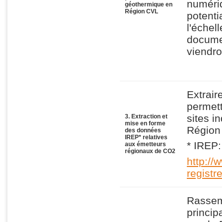
numériq
géothermique en
Région CVL
potenti
l'échel
docume
viendro
Extrair
permett
sites i
3. Extraction et
mise en forme
Région
des données
IREP* relatives
* IREP:
aux émetteurs
régionaux de CO2
http://
registr
Rassem
princip