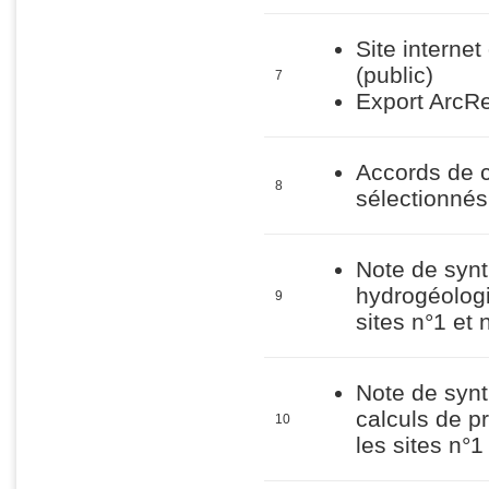
Site interne
(public)
7
Export ArcRe
Accords de c
8
sélectionnés
Note de synt
hydrogéologi
9
sites n°1 et 
Note de synt
calculs de p
10
les sites n°1